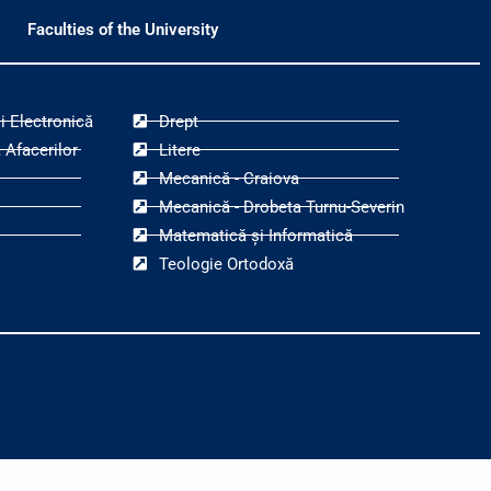
Faculties of the University
i Electronică
Drept
 Afacerilor
Litere
Mecanică - Craiova
Mecanică - Drobeta Turnu-Severin
Matematică și Informatică
Teologie Ortodoxă