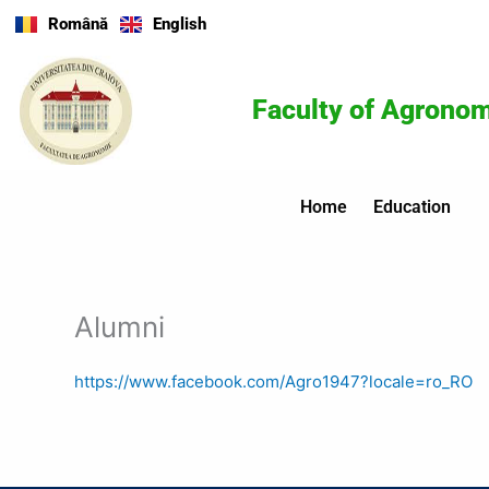
Skip
Română
English
to
content
Faculty of Agrono
Home
Education
Alumni
https://www.facebook.com/Agro1947?locale=ro_RO