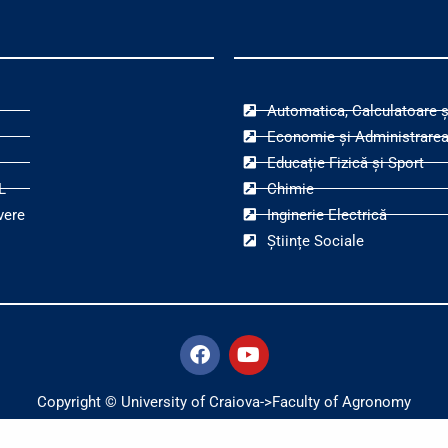
Automatica, Calculatoare ș
Economie și Administrarea
Educație Fizică și Sport
L
Chimie
vere
Inginerie Electrică
Științe Sociale
F
Y
a
o
c
u
e
t
Copyright © University of Craiova->Faculty of Agronomy
b
u
o
b