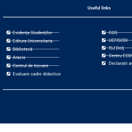
Useful links
Evidența Studenților
COS
UEFISCDI
Editura Universitaria
ISJ Dolj
Bibliotecă
Centru ECD
Aracis
Declaratii a
Centrul de Inovare
Evaluare cadre didactice