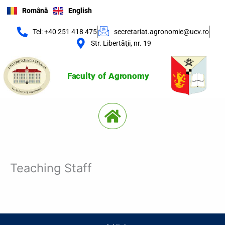
Skip
Română
English
to
content
Tel: +40 251 418 475
secretariat.agronomie@ucv.ro
Str. Libertăţii, nr. 19
Faculty of Agronomy
Menu
Teaching Staff