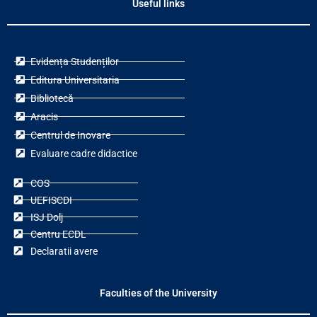
Useful links
Evidența Studenților
Editura Universitaria
Bibliotecă
Aracis
Centrul de Inovare
Evaluare cadre didactice
COS
UEFISCDI
ISJ Dolj
Centru ECDL
Declaratii avere
Faculties of the University