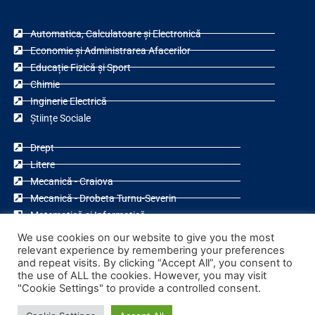
Automatica, Calculatoare și Electronică
Economie și Administrarea Afacerilor
Educație Fizică și Sport
Chimie
Inginerie Electrică
Științe Sociale
Drept
Litere
Mecanică - Craiova
Mecanică - Drobeta Turnu-Severin
Matematică și Informatică
Teologie Ortodoxă
We use cookies on our website to give you the most
relevant experience by remembering your preferences
and repeat visits. By clicking “Accept All”, you consent to
the use of ALL the cookies. However, you may visit
"Cookie Settings" to provide a controlled consent.
F
Y
a
o