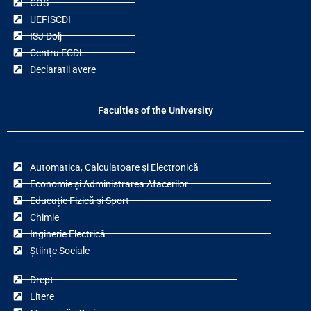
COS
UEFISCDI
ISJ Dolj
Centru ECDL
Declaratii avere
Faculties of the University
Automatica, Calculatoare și Electronică
Economie și Administrarea Afacerilor
Educație Fizică și Sport
Chimie
Inginerie Electrică
Științe Sociale
Drept
Litere