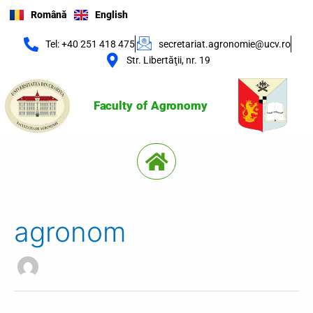
Skip
Română
English
to
content
Tel: +40 251 418 475
secretariat.agronomie@ucv.ro
Str. Libertăţii, nr. 19
Faculty of Agronomy
Menu
agronom
Search
for: