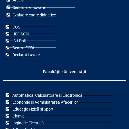
Centrul de Inovare
Evaluare cadre didactice
COS
UEFISCDI
ISJ Dolj
Centru ECDL
Declaratii avere
Facultățile Universității
Automatica, Calculatoare și Electronică
Economie și Administrarea Afacerilor
Educație Fizică și Sport
Chimie
Inginerie Electrică