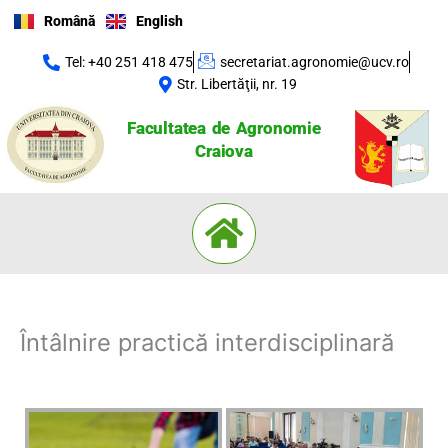
Skip
Română
English
to
content
Tel: +40 251 418 475
secretariat.agronomie@ucv.ro
Str. Libertăţii, nr. 19
Facultatea de Agronomie
Craiova
Menu
Întâlnire practică interdisciplinară