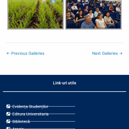
←
Previous Galleries
Next Galleries
→
Link-uri utile
Evidența Studenților
Editura Universitaria
Bibliotecă
Aracis