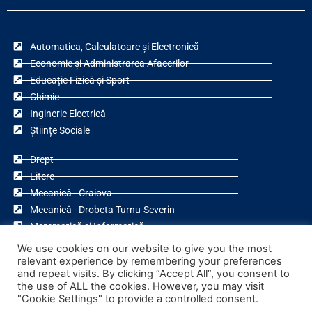
Automatica, Calculatoare și Electronică
Economie și Administrarea Afacerilor
Educație Fizică și Sport
Chimie
Inginerie Electrică
Științe Sociale
Drept
Litere
Mecanică - Craiova
Mecanică - Drobeta Turnu-Severin
Matematică și Informatică
Teologie Ortodoxă
We use cookies on our website to give you the most
relevant experience by remembering your preferences
and repeat visits. By clicking “Accept All”, you consent to
the use of ALL the cookies. However, you may visit
"Cookie Settings" to provide a controlled consent.
F
Y