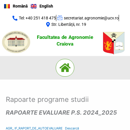
Skip
Română
English
to
content
Tel: +40 251 418 475
secretariat.agronomie@ucv.ro
Str. Libertăţii, nr. 19
Facultatea de Agronomie
Craiova
Menu
Rapoarte programe studii
RAPOARTE EVALUARE P.S. 2024_2025
AGR_ IF_RAPORT_DE_AUTOEVALUARE
Descarcă