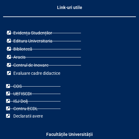
Link-uri utile
Evidența Studenților
Editura Universitaria
Bibliotecă
Aracis
Centrul de Inovare
Evaluare cadre didactice
COS
UEFISCDI
ISJ Dolj
Centru ECDL
Declaratii avere
Facultățile Universității