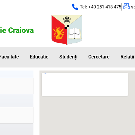
Tel: +40 251 418 475
s
ie Craiova
Facultate
Educație
Studenți
Cercetare
Relații