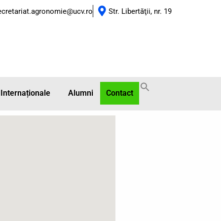
ecretariat.agronomie@ucv.ro
Str. Libertăţii, nr. 19
 Internaționale
Alumni
Contact