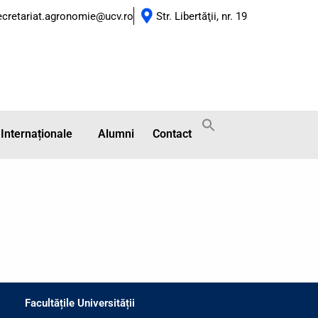
ecretariat.agronomie@ucv.ro
Str. Libertăţii, nr. 19
 Internaționale
Alumni
Contact
Facultățile Universității