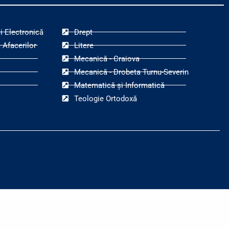
i Electronică
Drept
 Afacerilor
Litere
Mecanică - Craiova
Mecanică - Drobeta Turnu-Severin
Matematică și Informatică
Teologie Ortodoxă