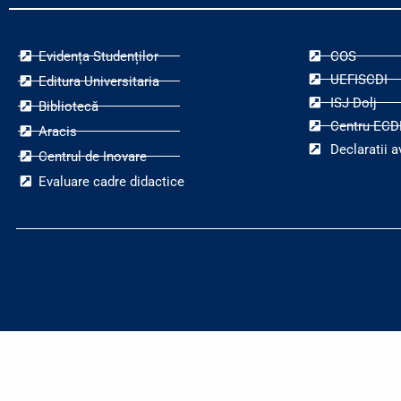
Evidența Studenților
COS
UEFISCDI
Editura Universitaria
ISJ Dolj
Bibliotecă
Centru ECD
Aracis
Declaratii a
Centrul de Inovare
Evaluare cadre didactice