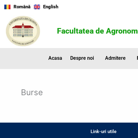
Skip
Română
English
to
content
Facultatea de Agronom
Acasa
Despre noi
Admitere
Burse
Link-uri utile