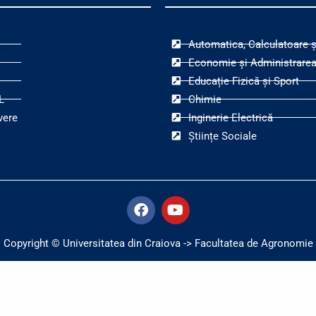
Automatica, Calculatoare ș
Economie și Administrarea
Educație Fizică și Sport
L
Chimie
vere
Inginerie Electrică
Științe Sociale
F
Y
a
o
c
u
e
t
Copyright © Universitatea din Craiova -> Facultatea de Agronomie
b
u
o
b
o
e
k