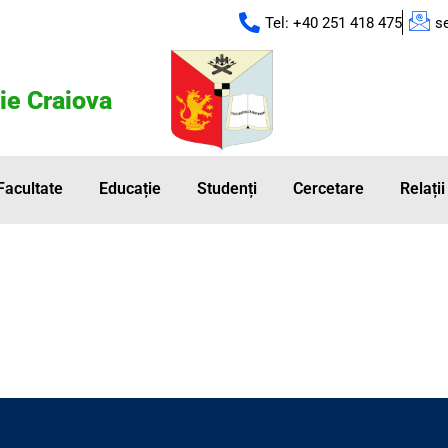
Tel: +40 251 418 475
s
ie Craiova
Facultate
Educație
Studenți
Cercetare
Relații