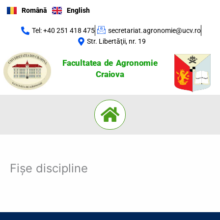
Skip
Română
English
to
content
Tel: +40 251 418 475
secretariat.agronomie@ucv.ro
Str. Libertăţii, nr. 19
Facultatea de Agronomie
Craiova
Menu
Fișe discipline