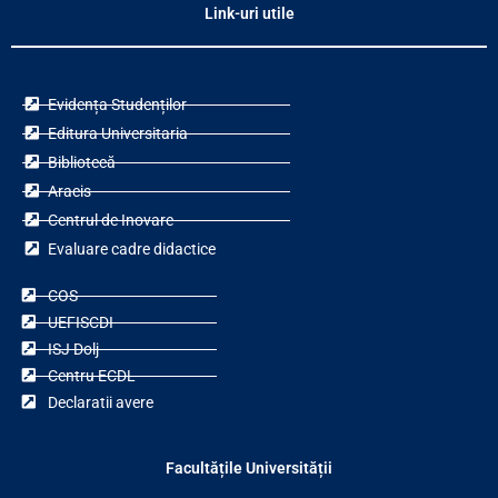
Link-uri utile
Evidența Studenților
Editura Universitaria
Bibliotecă
Aracis
Centrul de Inovare
Evaluare cadre didactice
COS
UEFISCDI
ISJ Dolj
Centru ECDL
Declaratii avere
Facultățile Universității