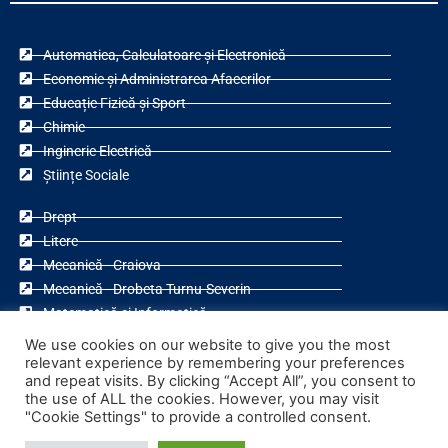
Automatica, Calculatoare și Electronică
Economie și Administrarea Afacerilor
Educație Fizică și Sport
Chimie
Inginerie Electrică
Științe Sociale
Drept
Litere
Mecanică - Craiova
Mecanică - Drobeta Turnu-Severin
Matematică și Informatică
Teologie Ortodoxă
We use cookies on our website to give you the most
relevant experience by remembering your preferences
and repeat visits. By clicking “Accept All”, you consent to
the use of ALL the cookies. However, you may visit
"Cookie Settings" to provide a controlled consent.
F
Y
a
o