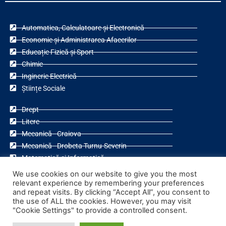
Automatica, Calculatoare și Electronică
Economie și Administrarea Afacerilor
Educație Fizică și Sport
Chimie
Inginerie Electrică
Științe Sociale
Drept
Litere
Mecanică - Craiova
Mecanică - Drobeta Turnu-Severin
Matematică și Informatică
Teologie Ortodoxă
We use cookies on our website to give you the most
relevant experience by remembering your preferences
and repeat visits. By clicking “Accept All”, you consent to
the use of ALL the cookies. However, you may visit
"Cookie Settings" to provide a controlled consent.
F
Y
a
o