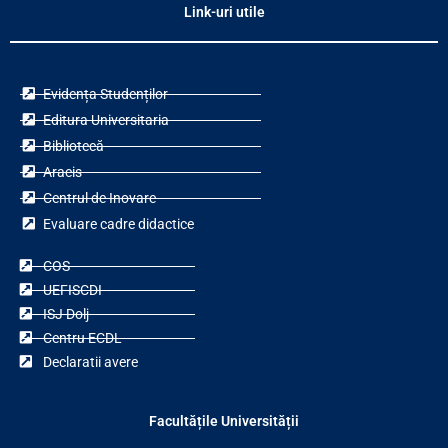
Link-uri utile
Evidența Studenților
Editura Universitaria
Bibliotecă
Aracis
Centrul de Inovare
Evaluare cadre didactice
COS
UEFISCDI
ISJ Dolj
Centru ECDL
Declaratii avere
Facultățile Universității