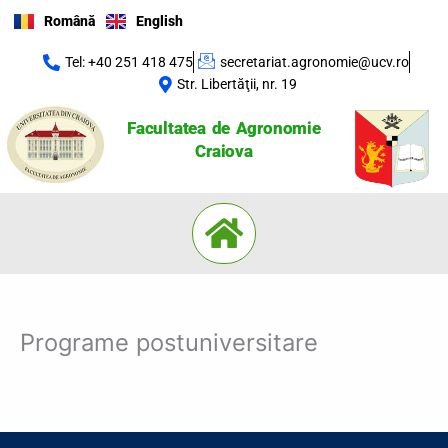
Skip
Română
English
to
content
Tel: +40 251 418 475
secretariat.agronomie@ucv.ro
Str. Libertăţii, nr. 19
Facultatea de Agronomie
Craiova
Menu
Programe postuniversitare