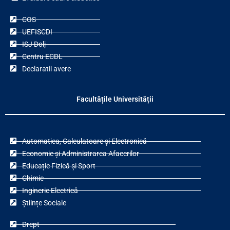
COS
UEFISCDI
ISJ Dolj
Centru ECDL
Declaratii avere
Facultățile Universității
Automatica, Calculatoare și Electronică
Economie și Administrarea Afacerilor
Educație Fizică și Sport
Chimie
Inginerie Electrică
Științe Sociale
Drept