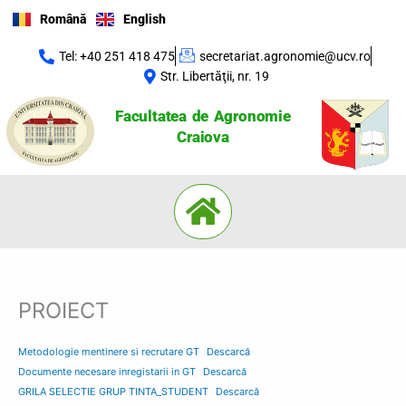
Skip
Română
English
to
content
Tel: +40 251 418 475
secretariat.agronomie@ucv.ro
Str. Libertăţii, nr. 19
Facultatea de Agronomie
Craiova
Menu
PROIECT
Metodologie mentinere si recrutare GT
Descarcă
Documente necesare inregistarii in GT
Descarcă
GRILA SELECTIE GRUP TINTA_STUDENT
Descarcă