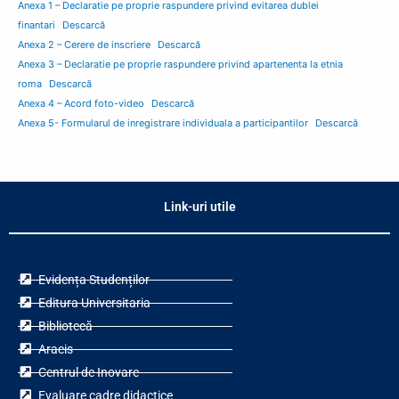
Anexa 1 – Declaratie pe proprie raspundere privind evitarea dublei
finantari
Descarcă
Anexa 2 – Cerere de inscriere
Descarcă
Anexa 3 – Declaratie pe proprie raspundere privind apartenenta la etnia
roma
Descarcă
Anexa 4 – Acord foto-video
Descarcă
Anexa 5- Formularul de inregistrare individuala a participantilor
Descarcă
Link-uri utile
Evidența Studenților
Editura Universitaria
Bibliotecă
Aracis
Centrul de Inovare
Evaluare cadre didactice