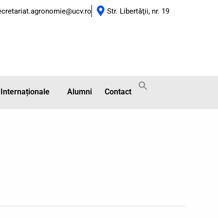
ecretariat.agronomie@ucv.ro
Str. Libertăţii, nr. 19
 Internaționale
Alumni
Contact