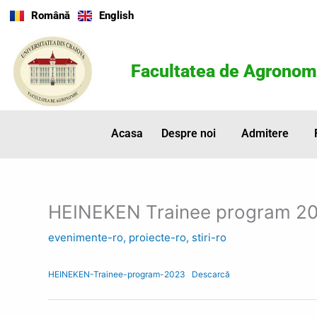
Skip
Română
English
to
content
Facultatea de Agronom
Acasa
Despre noi
Admitere
HEINEKEN Trainee program 2
evenimente-ro
,
proiecte-ro
,
stiri-ro
HEINEKEN-Trainee-program-2023
Descarcă