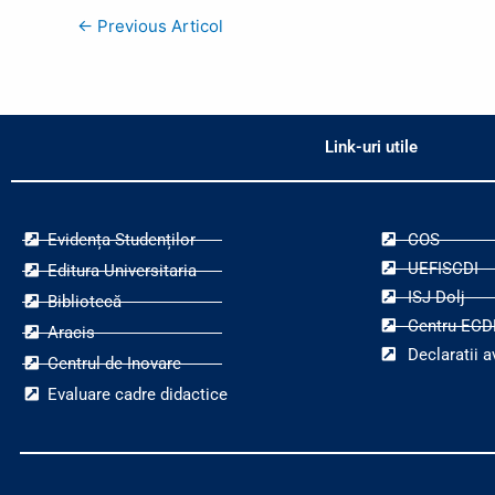
←
Previous Articol
Link-uri utile
Evidența Studenților
COS
UEFISCDI
Editura Universitaria
ISJ Dolj
Bibliotecă
Centru ECD
Aracis
Declaratii a
Centrul de Inovare
Evaluare cadre didactice