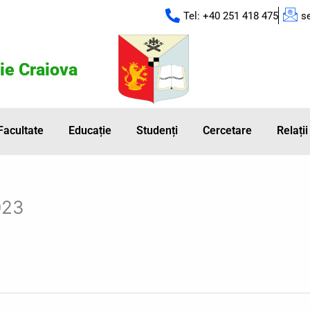
Tel: +40 251 418 475
s
ie Craiova
Facultate
Educație
Studenți
Cercetare
Relații
023