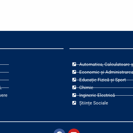
Automatica, Calculatoare ș
Economie și Administrarea
Educație Fizică și Sport
L
Chimie
vere
Inginerie Electrică
Științe Sociale
F
Y