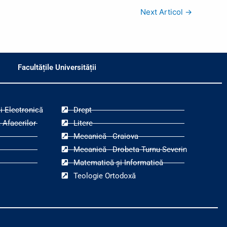
Next Articol
→
Facultățile Universității
i Electronică
Drept
 Afacerilor
Litere
Mecanică - Craiova
Mecanică - Drobeta Turnu-Severin
Matematică și Informatică
Teologie Ortodoxă